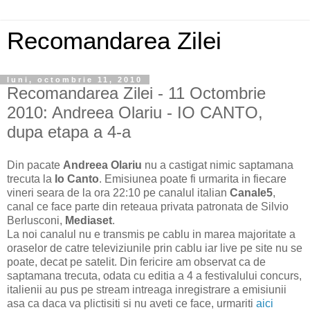
Recomandarea Zilei
luni, octombrie 11, 2010
Recomandarea Zilei - 11 Octombrie
2010: Andreea Olariu - IO CANTO,
dupa etapa a 4-a
Din pacate
Andreea Olariu
nu a castigat nimic saptamana
trecuta la
Io Canto
. Emisiunea poate fi urmarita in fiecare
vineri seara de la ora 22:10 pe canalul italian
Canale5
,
canal ce face parte din reteaua privata patronata de Silvio
Berlusconi,
Mediaset
.
La noi canalul nu e transmis pe cablu in marea majoritate a
oraselor de catre televiziunile prin cablu iar live pe site nu se
poate, decat pe satelit. Din fericire am observat ca de
saptamana trecuta, odata cu editia a 4 a festivalului concurs,
italienii au pus pe stream intreaga inregistrare a emisiunii
asa ca daca va plictisiti si nu aveti ce face, urmariti
aici