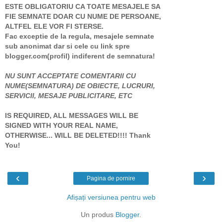
ESTE OBLIGATORIU CA TOATE MESAJELE SA
FIE SEMNATE DOAR CU NUME DE PERSOANE,
ALTFEL ELE VOR FI STERSE.
Fac exceptie de la regula, mesajele semnate
sub anonimat dar si cele cu link spre
blogger.com(profil) indiferent de semnatura!
NU SUNT ACCEPTATE COMENTARII CU
NUME(SEMNATURA) DE OBIECTE, LUCRURI,
SERVICII, MESAJE PUBLICITARE, ETC
IS REQUIRED, ALL MESSAGES WILL BE
SIGNED WITH YOUR REAL NAME,
OTHERWISE... WILL BE DELETED!!!! Thank
You!
‹
›
Pagina de pornire
Afișați versiunea pentru web
Un produs
Blogger
.