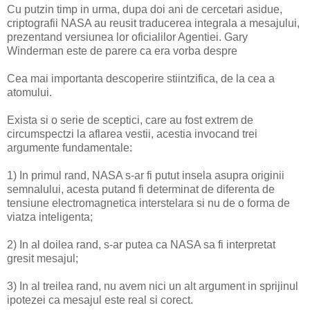
Cu putzin timp in urma, dupa doi ani de cercetari asidue,
criptografii NASA au reusit traducerea integrala a mesajului,
prezentand versiunea lor oficialilor Agentiei. Gary
Winderman este de parere ca era vorba despre
Cea mai importanta descoperire stiintzifica, de la cea a
atomului.
Exista si o serie de sceptici, care au fost extrem de
circumspectzi la aflarea vestii, acestia invocand trei
argumente fundamentale:
1) In primul rand, NASA s-ar fi putut insela asupra originii
semnalului, acesta putand fi determinat de diferenta de
tensiune electromagnetica interstelara si nu de o forma de
viatza inteligenta;
2) In al doilea rand, s-ar putea ca NASA sa fi interpretat
gresit mesajul;
3) In al treilea rand, nu avem nici un alt argument in sprijinul
ipotezei ca mesajul este real si corect.