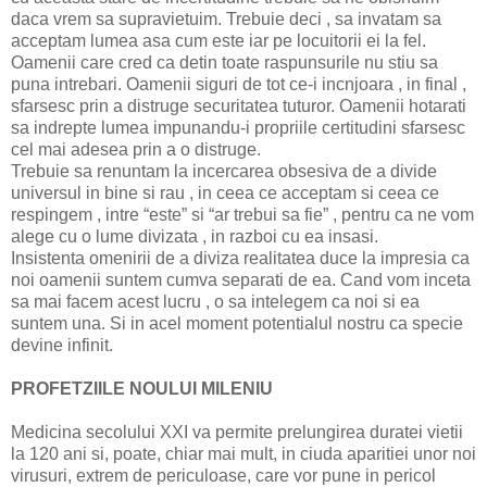
daca vrem sa supravietuim. Trebuie deci , sa invatam sa
acceptam lumea asa cum este iar pe locuitorii ei la fel.
Oamenii care cred ca detin toate raspunsurile nu stiu sa
puna intrebari. Oamenii siguri de tot ce-i incnjoara , in final ,
sfarsesc prin a distruge securitatea tuturor. Oamenii hotarati
sa indrepte lumea impunandu-i propriile certitudini sfarsesc
cel mai adesea prin a o distruge.
Trebuie sa renuntam la incercarea obsesiva de a divide
universul in bine si rau , in ceea ce acceptam si ceea ce
respingem , intre “este” si “ar trebui sa fie” , pentru ca ne vom
alege cu o lume divizata , in razboi cu ea insasi.
Insistenta omenirii de a diviza realitatea duce la impresia ca
noi oamenii suntem cumva separati de ea. Cand vom inceta
sa mai facem acest lucru , o sa intelegem ca noi si ea
suntem una. Si in acel moment potentialul nostru ca specie
devine infinit.
PROFETZIILE NOULUI MILENIU
Medicina secolului XXI va permite prelungirea duratei vietii
la 120 ani si, poate, chiar mai mult, in ciuda aparitiei unor noi
virusuri, extrem de periculoase, care vor pune in pericol