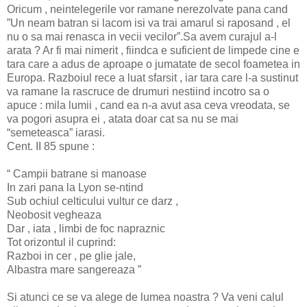
Oricum , neintelegerile vor ramane nerezolvate pana cand
”Un neam batran si lacom isi va trai amarul si raposand , el
nu o sa mai renasca in vecii vecilor”.Sa avem curajul a-l
arata ? Ar fi mai nimerit , fiindca e suficient de limpede cine e
tara care a adus de aproape o jumatate de secol foametea in
Europa. Razboiul rece a luat sfarsit , iar tara care l-a sustinut
va ramane la rascruce de drumuri nestiind incotro sa o
apuce : mila lumii , cand ea n-a avut asa ceva vreodata, se
va pogori asupra ei , atata doar cat sa nu se mai
“semeteasca” iarasi.
Cent. II 85 spune :
“ Campii batrane si manoase
In zari pana la Lyon se-ntind
Sub ochiul celticului vultur ce darz ,
Neobosit vegheaza
Dar , iata , limbi de foc napraznic
Tot orizontul il cuprind:
Razboi in cer , pe glie jale,
Albastra mare sangereaza ”
Si atunci ce se va alege de lumea noastra ? Va veni calul