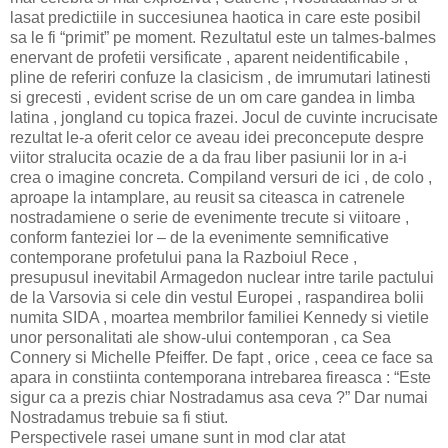
lasat predictiile in succesiunea haotica in care este posibil
sa le fi “primit” pe moment. Rezultatul este un talmes-balmes
enervant de profetii versificate , aparent neidentificabile ,
pline de referiri confuze la clasicism , de imrumutari latinesti
si grecesti , evident scrise de un om care gandea in limba
latina , jongland cu topica frazei. Jocul de cuvinte incrucisate
rezultat le-a oferit celor ce aveau idei preconcepute despre
viitor stralucita ocazie de a da frau liber pasiunii lor in a-i
crea o imagine concreta. Compiland versuri de ici , de colo ,
aproape la intamplare, au reusit sa citeasca in catrenele
nostradamiene o serie de evenimente trecute si viitoare ,
conform fanteziei lor – de la evenimente semnificative
contemporane profetului pana la Razboiul Rece ,
presupusul inevitabil Armagedon nuclear intre tarile pactului
de la Varsovia si cele din vestul Europei , raspandirea bolii
numita SIDA , moartea membrilor familiei Kennedy si vietile
unor personalitati ale show-ului contemporan , ca Sea
Connery si Michelle Pfeiffer. De fapt , orice , ceea ce face sa
apara in constiinta contemporana intrebarea fireasca : “Este
sigur ca a prezis chiar Nostradamus asa ceva ?” Dar numai
Nostradamus trebuie sa fi stiut.
Perspectivele rasei umane sunt in mod clar atat