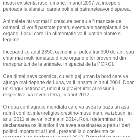
insasi existenta rasei umane. In anul 2097,va incepe o
perioada la sfarsitul careia bolile si batraneteavor disparea.
Animalele nu vor mai fi crescute pentru a fi mancate de
oameni, ci vor fi pastrate pentru eventuale transplanturi de
organe. Locul carnii in alimentatie va fi luat de plante si
legume.
Incepand cu anul 2350, oamenii ar putea trai 300 de ani, sau
chiar mai mult, jumatate dintre organele lor provenind din
transpranturi de la animale, in special de la PORCI.
Cea dintai nava cosmica, cu echipaj uman la bord care va
ajunge mai departe de Luna, va fi lansata in anul 2004. Doar
un singur astronaut, unicul supravietuitor al misiunii
respective, va revenii terra, in anul 2012.
O noua conflagratie mondiala care va avea la baza un asa
numit conflict inter-religios crestino-musulman, va izbucni in
anul 2011 si se va incheia in 2014. Rolul determinant in
declansarea osilititatilor il va avea asasinarea a patru lideri
politici importanti ai lumii, prezenti la o conferinta ce