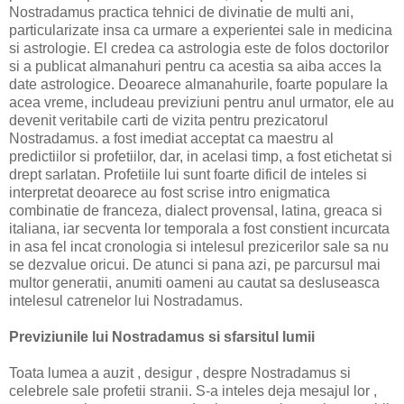
Nostradamus practica tehnici de divinatie de multi ani,
particularizate insa ca urmare a experientei sale in medicina
si astrologie. El credea ca astrologia este de folos doctorilor
si a publicat almanahuri pentru ca acestia sa aiba acces la
date astrologice. Deoarece almanahurile, foarte populare la
acea vreme, includeau previziuni pentru anul urmator, ele au
devenit veritabile carti de vizita pentru prezicatorul
Nostradamus. a fost imediat acceptat ca maestru al
predictiilor si profetiilor, dar, in acelasi timp, a fost etichetat si
drept sarlatan. Profetiile lui sunt foarte dificil de inteles si
interpretat deoarece au fost scrise intro enigmatica
combinatie de franceza, dialect provensal, latina, greaca si
italiana, iar secventa lor temporala a fost constient incurcata
in asa fel incat cronologia si intelesul prezicerilor sale sa nu
se dezvalue oricui. De atunci si pana azi, pe parcursul mai
multor generatii, anumiti oameni au cautat sa desluseasca
intelesul catrenelor lui Nostradamus.
Previziunile lui Nostradamus si sfarsitul lumii
Toata lumea a auzit , desigur , despre Nostradamus si
celebrele sale profetii stranii. S-a inteles deja mesajul lor ,