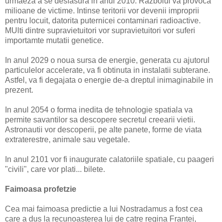
urmaeza a se desfasura in anul 2010. Razboiul va provoca
milioane de victime. Intinse teritorii vor devenii improprii
pentru locuit, datorita puternicei contaminari radioactive.
MUlti dintre supravietuitori vor supravietuitori vor suferi
importamte mutatii genetice.
In anul 2029 o noua sursa de energie, generata cu ajutorul
particulelor accelerate, va fi obtinuta in instalatii subterane.
Astfel, va fi degajata o energie de-a dreptul inimaginabile in
prezent.
In anul 2054 o forma inedita de tehnologie spatiala va
permite savantilor sa descopere secretul creearii vietii.
Astronautii vor descoperii, pe alte panete, forme de viata
extraterestre, animale sau vegetale.
In anul 2101 vor fi inaugurate calatoriile spatiale, cu paageri
"civili", care vor plati... bilete.
Faimoasa profetzie
Cea mai faimoasa predictie a lui Nostradamus a fost cea
care a dus la recunoasterea lui de catre regina Frantei,