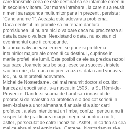
care transmite ceea ce este destinat sa se intample omenirii
in secolele viitoare. Dar marea intrebare , la care nu a reusit
nimeni sa raspunda multumitor pana in prezent , persista :
“Cand anume ?”. Aceasta este adevarata problema.
Daca dentistul imi promite sa-mi repare dantura ,
promisiunea lui nu are nici o valoare daca nu precizeaza si
data la care o va face. Neexistand o data , nu exista nici
evenimentul care ii corespunde.
In aproximativ aceiasi termeni se pune si problema
intalnirilor majore ale omenirii cu destinul , cuprinse in
marile profetii ale lumii. Este posibil ca ele sa prezica razboi
sau pace , foamete sau belsug , esec sau succes , tristete
sau bucurie , dar daca nu precizeaza si data cand vor avea
loc , nu sunt profetii adevarate.
Michel de Nosterdame , cel mai renumit doctor si ocultist
francez al epocii sale , s-a nascut in 1503 , la St. Rémi-de-
Provence. Dandu-si seama de harul sau innascut de
prooroc si de maiestria sa profetica s-a dedicat scrierii in
semi-izolare a unor almanahuri anuale si a altor carti
profetice , a ales intentionat un limbaj confuz , pentru a nu fi
suspectat de practicarea magiei negre si pentru a nu fi ,
astfel , persecutat de catre Inchizitie . Astfel , in cartea sa cea
mai celebra si mai exploziva , Catrene , Nostradamus si-a