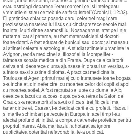
Israel, tribul Issachari, recunoscut pentru darul sau profetic.
erau astrologi deoarece "erau oameni ce isi intelegeau
vremurile si stiau ce trebuie sa faca Israel"(Cronici I, 12:32).
El pretindea chiar ca poseda darul celor trei magi care
prezisesera nasterea lui Iisus cu cincisprezece secole mai
inainte. Multi dintre stramosii lui Nostradamus, atat pe linie
materna, cat si paterna, au fost matematicieni si doctori
foarte dotati. A fost educat de bunicul sau, doctor si maestru
al stiintei celeste a astrologiei. A studiat stiintele umaniste la
Avignon, teoria medicinei si filozofiei la Montpellier -
faimoasa scoala medicala din Franta. Dupa ce a calatorit
cativa ani, deoarece ciuma ajunsese in orasul universitar, s-
a intors sa-si sustina diploma. A practicat medicina la
Toulouse si Agen; primul mariaj cu o frumusete foarte bogata
s-a incheiat, din nefericire, cu moartea celor doi copii si apoi
cu moartea sotiei. A fost recrutat sa lupte cu ciuma la Aix,
ceea ce a facut cu succes. dupa ce s-a retras la Salon de
Craux, s-a recasatorit si a avut o fiica si trei fii; celui mai
tanar dintre ei, Caesar, i-a dedicat cartile cu profetii. Haosul
si marile schimbari petrecute in Europa in acel timp l-au
afectat profund si, initial, a compus catrenele profetice pentru
propriul interes. Abia mai tarziu, a hotarat sa ignore
publicitatea potential nefavorabila, le-a publicat.