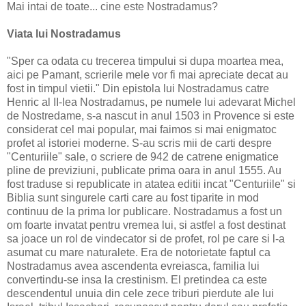
Mai intai de toate... cine este Nostradamus?
Viata lui Nostradamus
"Sper ca odata cu trecerea timpului si dupa moartea mea,
aici pe Pamant, scrierile mele vor fi mai apreciate decat au
fost in timpul vietii." Din epistola lui Nostradamus catre
Henric al II-lea Nostradamus, pe numele lui adevarat Michel
de Nostredame, s-a nascut in anul 1503 in Provence si este
considerat cel mai popular, mai faimos si mai enigmatoc
profet al istoriei moderne. S-au scris mii de carti despre
"Centuriile" sale, o scriere de 942 de catrene enigmatice
pline de previziuni, publicate prima oara in anul 1555. Au
fost traduse si republicate in atatea editii incat "Centuriile" si
Biblia sunt singurele carti care au fost tiparite in mod
continuu de la prima lor publicare. Nostradamus a fost un
om foarte invatat pentru vremea lui, si astfel a fost destinat
sa joace un rol de vindecator si de profet, rol pe care si l-a
asumat cu mare naturalete. Era de notorietate faptul ca
Nostradamus avea ascendenta evreiasca, familia lui
convertindu-se insa la crestinism. El pretindea ca este
descendentul unuia din cele zece triburi pierdute ale lui