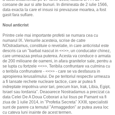
coroane de aur si alte bunuri. In dimineata de 2 iulie 1566,
data exacta la care el insusi isi prevazuse moartea, a fost
gasit fara suflare.
Noul anticrist
Printre cele mai importante profetii se numara cea cu
numarul IX. Versurile acesteia, scrise de catre
NOstradamus, constituie o revelatie, in care anticristul este
descris ca un "barbat nascut in <<>>, un conducator chinez,
care urmeazaa prelua puterea. Acesta va conduce o armata
de 200 milioane de oameni, in afara granitelor sale, pentru a
se lupta cu fortzele <<>>. Teribila confruntare va culmina cu
o teribila confrunatere - <<>> - care se va desfasura in
apropierea Ierusalimului. De pe teritoriul respectiv urmeaza
a fi lansate rechete nucleare tactice, care ar putea fi
indreptate impotriva unor tari, precum Iran, Irak, Libia, Egipt,
Israel sau Iordania". Deaoarece Nostradamus a precizat ca
data Celei De A Doua Coborari a lui Iisus pe Pamant va fi
ziua de 1 iulie 2014, in "Profetia Secreta" XXIII, specialistii
sunt de parere ca temutul "Armaggedon" ar putea avea loc
cu cateva luni inainte de acest termen.