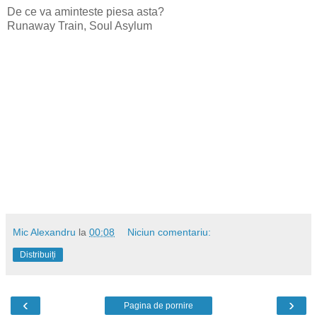
De ce va aminteste piesa asta?
Runaway Train, Soul Asylum
Mic Alexandru
la
00:08
Niciun comentariu:
Distribuiți
‹
›
Pagina de pornire