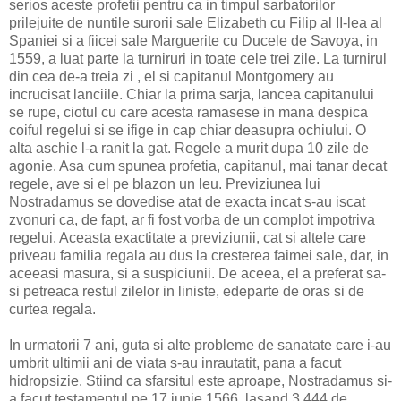
serios aceste profetii pentru ca in timpul sarbatorilor
prilejuite de nuntile surorii sale Elizabeth cu Filip al II-lea al
Spaniei si a fiicei sale Marguerite cu Ducele de Savoya, in
1559, a luat parte la turniruri in toate cele trei zile. La turnirul
din cea de-a treia zi , el si capitanul Montgomery au
incrucisat lanciile. Chiar la prima sarja, lancea capitanului
se rupe, ciotul cu care acesta ramasese in mana despica
coiful regelui si se ifige in cap chiar deasupra ochiului. O
alta aschie l-a ranit la gat. Regele a murit dupa 10 zile de
agonie. Asa cum spunea profetia, capitanul, mai tanar decat
regele, ave si el pe blazon un leu. Previziunea lui
Nostradamus se dovedise atat de exacta incat s-au iscat
zvonuri ca, de fapt, ar fi fost vorba de un complot impotriva
regelui. Aceasta exactitate a previziunii, cat si altele care
priveau familia regala au dus la cresterea faimei sale, dar, in
aceeasi masura, si a suspiciunii. De aceea, el a preferat sa-
si petreaca restul zilelor in liniste, edeparte de oras si de
curtea regala.
In urmatorii 7 ani, guta si alte probleme de sanatate care i-au
umbrit ultimii ani de viata s-au inrautatit, pana a facut
hidropsizie. Stiind ca sfarsitul este aproape, Nostradamus si-
a facut testamentul pe 17 iunie 1566, lasand 3.444 de