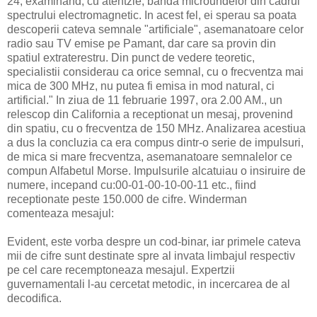
24, examinand, cu atentzie, banda microundelor din cadrul
spectrului electromagnetic. In acest fel, ei sperau sa poata
descoperii cateva semnale "artificiale", asemanatoare celor
radio sau TV emise pe Pamant, dar care sa provin din
spatiul extraterestru. Din punct de vedere teoretic,
specialistii considerau ca orice semnal, cu o frecventza mai
mica de 300 MHz, nu putea fi emisa in mod natural, ci
artificial." In ziua de 11 februarie 1997, ora 2.00 AM., un
relescop din California a receptionat un mesaj, provenind
din spatiu, cu o frecventza de 150 MHz. Analizarea acestiua
a dus la concluzia ca era compus dintr-o serie de impulsuri,
de mica si mare frecventza, asemanatoare semnalelor ce
compun Alfabetul Morse. Impulsurile alcatuiau o insiruire de
numere, incepand cu:00-01-00-10-00-11 etc., fiind
receptionate peste 150.000 de cifre. Winderman
comenteaza mesajul:
Evident, este vorba despre un cod-binar, iar primele cateva
mii de cifre sunt destinate spre al invata limbajul respectiv
pe cel care recemptoneaza mesajul. Expertzii
guvernamentali l-au cercetat metodic, in incercarea de al
decodifica.