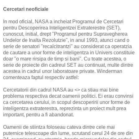
Cercetari neoficiale
In mod oficial, NASA a incheiat Programul de Cercetari
pentru Descoperirea Inteligentzei Extraterestre (SET),
cunoscut, initial, drept "Programul pentru Supravegherea
Undelor de Inalta Rezolutzie", in anul 1993, atunci cand o
serie de senatori "recalcitrantzi" au considerat ca operatzia
de cautare a unor forme de inteligentza in Univers constituie
doar "o mare rirsipa de timp si bani". Cu toate acestea, o
serie de proiecte din cadreul SET au continuat, multe dintre
acestea in cadrul unor laboratoare private. Winderman
comenteaza faptul respectiv astfel:
Cercetatorii din cadrul NASA au <> ca stiau mai bine
problema respectiva decat oamenii politici. Ei erau convinsi
ca cercetarea cerului, in scopul descoperirii unor forme de
inteligentza extraterestra, reprezinta un proiect mult prea
important, pentru a fi abandonat.
Oamenii de stiintza foloseau cateva dintre cele mai
puternice telescoape din lume, scrutand cerul 24 de ore din