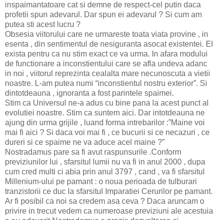
inspaimantatoare cat si demne de respect-cel putin daca
profetii spun adevarul. Dar spun ei adevarul ? Si cum am
putea sti acest lucru ?
Obsesia viitorului care ne urmareste toata viata provine , in
esenta , din sentimentul de nesiguranta asocat existentei. El
exista pentru ca nu stim exact ce va urma. In afara modului
de functionare a inconstientului care se afla undeva adanc
in noi , viitorul reprezinta cealalta mare necunoscuta a vietii
noastre. L-am putea numi “inconstientul nostru exterior”. Si
dintotdeauna , ignoranta a fost parintele spaimei.
Stim ca Universul ne-a adus cu bine pana la acest punct al
evolutiei noastre. Stim ca suntem aici. Dar intotdeauna ne
ajung din urma grijile , luand forma intrebarilor :”Maine voi
mai fi aici ? Si daca voi mai fi , ce bucurii si ce necazuri , ce
dureri si ce spaime ne va aduce acel maine ?”
Nostradamus pare sa fi avut raspunsurile .Conform
previziunilor lui , sfarsitul lumii nu va fi in anul 2000 , dupa
cum cred multi ci abia prin anul 3797 , cand , va fi sfarsitul
Millenium-ului pe pamant : o noua perioada de tulburari
tranzistorii ce duc la sfarsitul Imparatiei Cerurilor pe pamant.
Ar fi posibil ca noi sa credem asa ceva ? Daca aruncam o
privire in trecut vedem ca numeroase previziuni ale acestuia