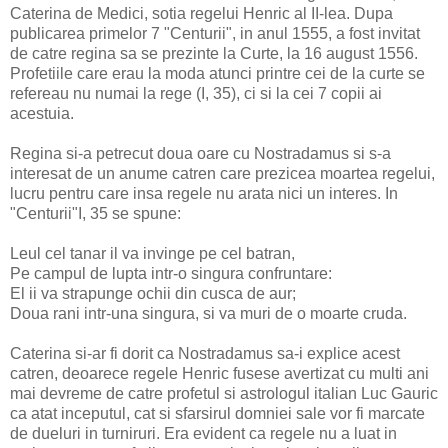
Caterina de Medici, sotia regelui Henric al II-lea. Dupa
publicarea primelor 7 "Centurii", in anul 1555, a fost invitat
de catre regina sa se prezinte la Curte, la 16 august 1556.
Profetiile care erau la moda atunci printre cei de la curte se
refereau nu numai la rege (I, 35), ci si la cei 7 copii ai
acestuia.
Regina si-a petrecut doua oare cu Nostradamus si s-a
interesat de un anume catren care prezicea moartea regelui,
lucru pentru care insa regele nu arata nici un interes. In
"Centurii"I, 35 se spune:
Leul cel tanar il va invinge pe cel batran,
Pe campul de lupta intr-o singura confruntare:
El ii va strapunge ochii din cusca de aur;
Doua rani intr-una singura, si va muri de o moarte cruda.
Caterina si-ar fi dorit ca Nostradamus sa-i explice acest
catren, deoarece regele Henric fusese avertizat cu multi ani
mai devreme de catre profetul si astrologul italian Luc Gauric
ca atat inceputul, cat si sfarsirul domniei sale vor fi marcate
de dueluri in turniruri. Era evident ca regele nu a luat in