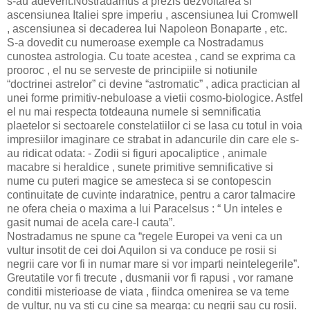
s-au adeverit.Nostradamus a prezis dezvoltarea si
ascensiunea Italiei spre imperiu , ascensiunea lui Cromwell
, ascensiunea si decaderea lui Napoleon Bonaparte , etc.
S-a dovedit cu numeroase exemple ca Nostradamus
cunostea astrologia. Cu toate acestea , cand se exprima ca
prooroc , el nu se serveste de principiile si notiunile
“doctrinei astrelor” ci devine “astromatic” , adica practician al
unei forme primitiv-nebuloase a vietii cosmo-biologice. Astfel
el nu mai respecta totdeauna numele si semnificatia
plaetelor si sectoarele constelatiilor ci se lasa cu totul in voia
impresiilor imaginare ce strabat in adancurile din care ele s-
au ridicat odata: - Zodii si figuri apocaliptice , animale
macabre si heraldice , sunete primitive semnificative si
nume cu puteri magice se amesteca si se contopescin
continuitate de cuvinte indaratnice, pentru a caror talmacire
ne ofera cheia o maxima a lui Paracelsus : “ Un inteles e
gasit numai de acela care-l cauta”.
Nostradamus ne spune ca “regele Europei va veni ca un
vultur insotit de cei doi Aquilon si va conduce pe rosii si
negrii care vor fi in numar mare si vor imparti neintelegerile”.
Greutatile vor fi trecute , dusmanii vor fi rapusi , vor ramane
conditii misterioase de viata , fiindca omenirea se va teme
de vultur, nu va sti cu cine sa mearga: cu negrii sau cu rosii.