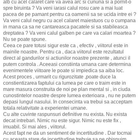
alb cu acel calaret care va avea arc si cununa si a pornit-o
spre biruinta ? Va veni iarasi calul rosu care a mai luat
pacea de pe pamant pentru ca oamenii sa se ucida intre ei ?
Va veni calul negru cu acel calaret maiestuos cu o cumpana
in mana ca sa ne cantareasca pacatele si sa stabileasca
dreptatea ? Va veni calul galben pe care va calari moartea ?
Nu se poate spune.
Ceea ce pare totusi sigur este ca , efectiv , viitorul este in
mainile noastre. Pentru ca , daca viitorul este rezultatul
direct al gandurilor si actiunilor noastre prezente , atunci il
putem controla . Aceeasi constiinta umana care determina
evenimentele viitoare le poate si impiedica sa aiba loc.
Acest proces , urmarit cu rigurozitate ,poate duce la
constientizarea faptului ca lumea pe care o traim este in
mare masura construita de noi pe plan mental si , in ciuda
cunostintelor noastre despre lumea exterioara , nu ne putem
depasi lungul nasului. In consecinta va trebui sa acceptam
totala relativitate a experientei umane.
Cu alte cuvinte raspunsuri definitive nu exista. Nu exista
decat intrebari. Nimic nu este sigur. Nimic nu este fix ,
imuabil. Si mai ales , viitorul.
Acest fapt ne da un sentiment de incertitudine . Dar tocmai
cu aceasta stare de incertitudine trebuie sa ne obisnuim