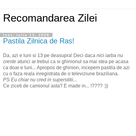
Recomandarea Zilei
luni, iulie 13, 2009
Pastila Zilnica de Ras!
Da, azi e luni si 13 pe deasupra! Deci daca
nici iarba nu
creste
atunci ar trebui ca si ghinionul sa mai stea pe acasa
ca doar e luni... Apropos de ghinion, incepem pastila de azi
cu o faza reala inregistrata de o televiziune braziliana.
PS Eu chiar nu cred in superstitii...
Ce ziceti de camionul asta? E made in... !???? :))