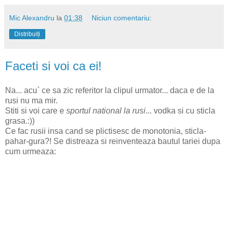
Mic Alexandru
la
01:38
Niciun comentariu:
Distribuiți
Faceti si voi ca ei!
Na... acu` ce sa zic referitor la clipul urmator... daca e de la
rusi nu ma mir.
Stiti si voi care e
sportul national la rusi
... vodka si cu sticla
grasa.:))
Ce fac rusii insa cand se plictisesc de monotonia, sticla-
pahar-gura?! Se distreaza si reinventeaza bautul tariei dupa
cum urmeaza: