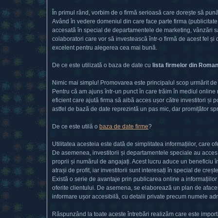
În primul rând, vorbim de o firmă serioasă care dorește să pună
Având în vedere domeniul din care face parte firma (publicitate
accesată în special de departamentele de marketing, vânzări sau
colaboratori care vor să investească într-o firmă de acest fel 
excelent pentru alegerea cea mai bună.
De ce este utilizată o baza de date cu
lista firmelor din Roman
Nimic mai simplu! Promovarea este principalul scop urmărit de f
Pentru că am ajuns într-un punct în care trăim în mediul online 
eficient care ajută firma să aibă acces ușor către investitori și 
astfel de bază de date reprezintă un pas mic, dar promițător spre
De ce este utilă o
baza de date firme
?
Utilitatea acesteia este dată de simplitatea informațiilor, care 
De asemenea, investitorii și departamentele speciale au acces la ci
proprii și numărul de angajați. Acest lucru aduce un beneficiu î
atrași de profit, iar investitorii sunt interesați în special de creș
Există o serie de avantaje prin publicarea online a informațiilo
oferite clientului. De asemena, se elaborează un plan de afaceri
informare ușor accesibilă, cu detalii private precum numele adm
Răspunzând la toate aceste întrebări realizăm care este impor