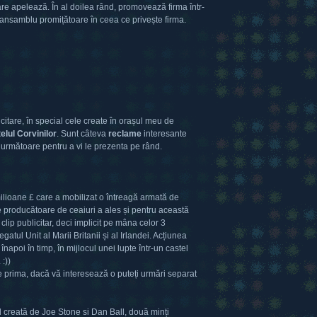
care apelează. În al doilea rând, promovează firma într-
e ansamblu promițătoare în ceea ce privește firma.
tare, în special cele create în orașul meu de
elul Corvinilor
. Sunt câteva
reclame
interesante
e următoare pentru a vi le prezenta pe rând.
lioane £ care a mobilizat o întreagă armată de
e producătoare de ceaiuri a ales și pentru această
lip publicitar, deci implicit pe mâna celor 3
atul Unit al Marii Britanii și al Irlandei. Acțiunea
 înapoi în timp, în mijlocul unei lupte într-un castel
. :))
e prima, dacă vă interesează o puteți urmări separat
 creată de Joe Stone si Dan Ball, două minți