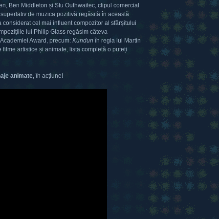
arren, Ben Middleton și Stu Outhwaitec, clipul comercial
superlativ de muzica pozitivă regăsită în această
nsiderat cel mai influent compozitor al sfârșitului
mpozițiile lui Philip Glass regăsim câteva
le Academiei Award, precum:
Kundun
în regia lui Martin
filme artistice și animate, lista completă o puteți
aje animate
, în acțiune!