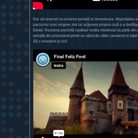
Dar să revenim la reclama turnată la Hunedoara. Majoritatea sc
parcursul unei singure zile iar acţiunea propriu-zisă s-a desfășu
Dietei. Reclama prezintă castelul nostru medieval ca parte din
salvată din prizonierat printr-un sărut de către cavalerul ei iubit.
Să o revedem și noi!