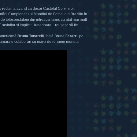
 o reclamă având ca decor Castelul Corvinilor.
ării Campionatului Mondial de Fotbal din Brazilia în
de telespectatorii din întreaga lume, cu atât mai mult
 Corvinilor și implicit Hunedoara... reușeșc să fie
d-americană
Bruna Tonarelli
, fostă Bruna
Ferarri
, pe
nenumărate colaborări cu mărci de renume mondial: