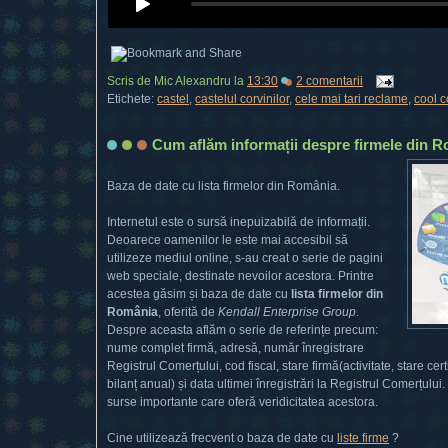
Scris de
Mic Alexandru
la
13:30
2 comentarii
Etichete:
castel
,
castelul corvinilor
,
cele mai tari reclame
,
cool 
Cum aflăm informații despre firmele din 
Baza de date cu lista firmelor din România.
Internetul este o sursă inepuizabilă de informații.
Deoarece oamenilor le este mai accesibil să
utilizeze mediul online, s-au creat o serie de pagini
web speciale, destinate nevoilor acestora. Printre
acestea găsim și baza de date cu
lista firmelor din
România
, oferită de
Kendall Enterprise Group
.
Despre aceasta aflăm o serie de referințe precum:
nume complet firmă, adresă, număr înregistrare
Registrul Comerțului, cod fiscal, stare firmă(activitate, stare certi
bilanț anual) și data ultimei înregistrări la Registrul Comerțului
surse importante care oferă veridicitatea acestora.
Cine utilizează frecvent o baza de date cu
liste firme
?