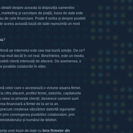
 detalii despre aceasta la dispoziția oamenilor.
, marketing și cercetare de piață), baza de date este
 de cele financiare. Poate fi vorba și despre posibili
și de aceea această bază de date reprezintă un mod
ia
?
irmă iar internetul este cea mai bună soluție. De ce?
mai mult decât în cel real. Bineînteles, este un mediu
posibili clienți interesați de afacere. De asemenea, o
 posibile colaborări în viitor.
oferă celor care o accesează o viziune asupra firmei.
fra afacerii, profitul firmei, datoriile, capitalurile
n ceea ce privește clienții, deoarece oamenii sunt
terea financiară a firmei de la an la an.
r precum creșterea vânzărilor datorită siguranței
 prin convingerea posibililor colaboratori, prin
inistratorului și numărul de telefon.
tanța unei baze de date cu
lista firmelor din