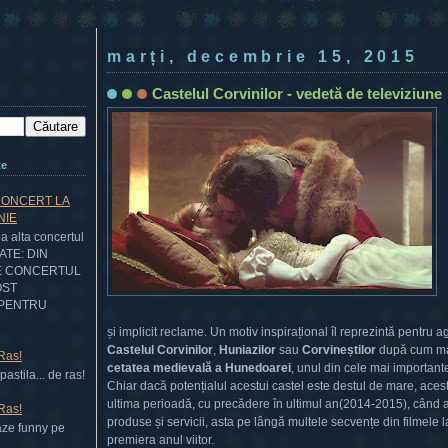
marți, decembrie 15, 2015
Castelul Corvinilor - vedetă de televiziune
te
CONCERT LA
NIE
 alta concertul
DATE: DIN
E CONCERTUL
OST
PENTRU
și implicit reclame. Un motiv inspirațional îl reprezintă pentru ag
Castelul Corvinilor
,
Huniazilor
sau
Corvineștilor
după cum mai
 Ras!
cetatea medievală a Hunedoarei
, unul din cele mai importan
astila... de ras!
Chiar dacă potențialul acestui castel este destul de mare, acesta
ultima perioadă, cu precădere în ultimul an(2014-2015), când a
 Ras!
produse și servicii, asta pe lângă multele secvențe din filmele
aze funny pe
premiera anul viitor.