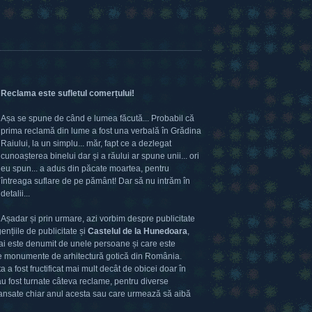
Reclama este sufletul comerțului!
Așa se spune de când e lumea făcută... Probabil că
prima reclamă din lume a fost una verbală în Grădina
Raiului, la un simplu... măr, fapt ce a dezlegat
cunoașterea binelui dar și a răului ar spune unii... ori
eu spun... a adus din păcate moartea, pentru
întreaga suflare de pe pământ! Dar să nu intrăm în
detalii...
Așadar și prin urmare, azi vorbim despre publicitate
ențiile de publicitate și
Castelul de la Hunedoara
,
 este denumit de unele persoane și care este
te monumente de arhitectură gotică din România.
 a fost fructificat mai mult decât de obicei doar în
u fost turnate câteva reclame, pentru diverse
 lansate chiar anul acesta sau care urmează să aibă