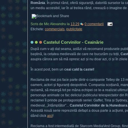
România
. În primul rând, oferă siguranță, datorită surselor la 
un mediu accesibil, iar în al treilea rând, creează o imagine d
Scris de
Mic Alexandru
la
13:29
0 comentarii
Etichete:
commercials
,
publicitate
Castelul Corvinilor - Ceainărie
După cum v-ați dat seama, astăzi vă recomand produsele publici
baștină, la cetatea medievală de care ne bucurăm cu toții,
Cast
asupra cărora am să mă opresc azi și nu doar azi, ci și în zilel
În acest post, bem un
ceai cald la castel
!
Reclama de mai jos face parte dintr-o campanie Tetley de 13 mi
oameni, actori și figuranți deopotrivă. Compania scoțiană, mar
reclamă, să meargă tot pe mâna echipei ce le-a realizat ultimul c
personaje animate ce fac deliciul publicului telespectator din Reg
reclamei îi prinde pe protagoniștii seriei: Gaffer, Tina și Sydney,
medieval, „întâmplător”...
Castelul Corvinilor de la Hunedoara
Această nouă serie reprezintă defapt a doua parte a acțiunii, p
dând click
aici
!
Reclama a fost intermediată de Starcom MediaVest Group, fiind