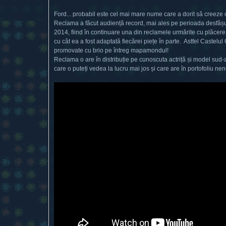
Ford... probabil este cel mai mare nume care a dorit să creeze
Reclama a făcut audiență record, mai ales pe perioada desfășur
2014, fiind în continuare una din reclamele urmărite cu plăcere 
cu cât ea a fost adaptată fiecărei piețe în parte. Astfel Castelul
promovate cu brio pe întreg mapamondul!
Reclama o are în distribuție pe cunoscuta actriță și model su
care o puteți vedea la lucru mai jos și care are în portofoliu 