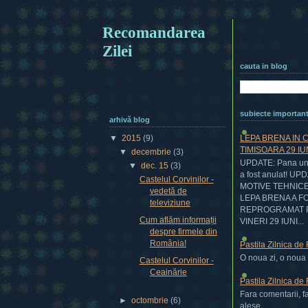
Recomandarea
Zilei
cauta in blog
subiecte importan
arhivă blog
LEPA BRENA IN 
▼
2015
(9)
TIMISOARA 29 IU
▼
decembrie
(3)
UPDATE: Pana una
▼
dec. 15
(3)
a fost anulat! UP
Castelul Corvinilor -
MOTIVE TEHNIC
vedetă de
LEPA BRENA A F
televiziune
REPROGRAMAT 
Cum aflăm informații
VINERI 29 IUNI...
despre firmele din
România!
Pastila Zilnica de
O noua zi, o noua p
Castelul Corvinilor -
Ceainărie
Pastila Zilnica de
Fara comentarii, f
►
octombrie
(6)
alese....