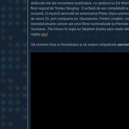
strălucite intr-ale reclamelor publicitare, cu sprijinul lui Ed W
fiind regizat de Tomas Skoging. O echipă de aur completată la 
reclamă, O muzică semnată de americanul Philip Glass adesea co
de secol 20, prin compania lui, Glassworks. Printre creațiile, co
melodii/coloane sonore ale unor filme nominalizate la Premii
Scorsese,
The Hours
în regia lui Stephen Daldry plus multe alte 
regăsi
aici
!
Să revenim însa la Hunedoara și să vedem simpaticele
person