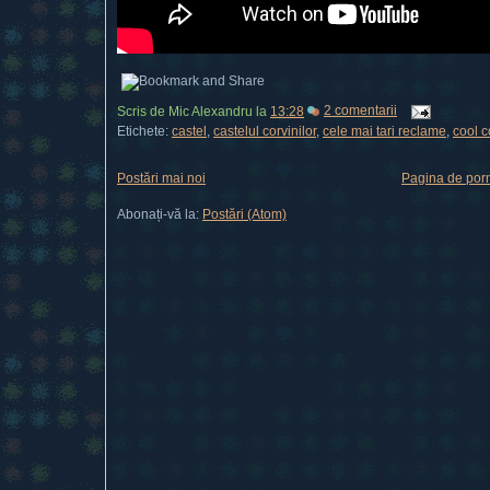
Scris de
Mic Alexandru
la
13:28
2 comentarii
Etichete:
castel
,
castelul corvinilor
,
cele mai tari reclame
,
cool 
Postări mai noi
Pagina de porn
Abonați-vă la:
Postări (Atom)