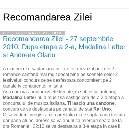
Recomandarea Zilei
luni, septembrie 27, 2010
Recomandarea Zilei - 27 septembrie
2010: Dupa etapa a 2-a, Madalina Lefter
si Andreea Olariu
A mai trecut o saptamana in care le-am vazut pe cele 2
romance cantand mai mult decat bine pe scenele celor 2
festivaluri concurs ce se desfasoara concomitent pe 2
canale tv concurente, in Italia.
Asa cum va anuntam zilele trecute, in subiectul anterior,
Madalina Lefter
nu a reusit sa castige cea de-a 2-a etapa a
concursului de muzica italiana,
Ti lascio una canzone
,
concurs ce se desfasoara pe canalul de stat
Rai Uno
.
O sa vedem inregistrari cu prestatia ei de saptamana trecuta
dar pana atunci doresc sa va anunt ca miercuri seara de la
ora Romaniei, 22:10 se va desfasura a 3-a etapa in care ii