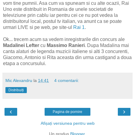
vom tine pumnii. Asa cum va spuneam si cu alte ocazii, Rai
Uno este distribuit in Romania de unele societati de
televiziune prin cablu iar pentru cei ce nu pot vedea la
distribuitorul local, postul tv italian, va anunt ca se poate
urmari LIVE si pe web, pe site-ul
Rai 1
.
Ok... trecem acum sa vedem inregistrarile din concurs ale
Madalinei Lefter
cu
Massimo Ranieri
. Dupa Madalina mai
canta alaturi de legenda muzicii italiene si alti 3 concurenti,
Giacomo, Antonio si Rita aceasta din urma castigand a doua
etapa a concursului.
Mic Alexandru
la
14:41
4 comentarii:
Distribuiți
‹
›
Pagina de pornire
Afișați versiunea pentru web
Un produs
Blogger
.