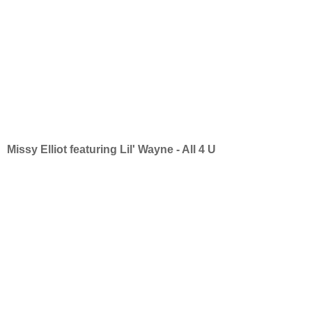
Missy Elliot featuring Lil' Wayne - All 4 U