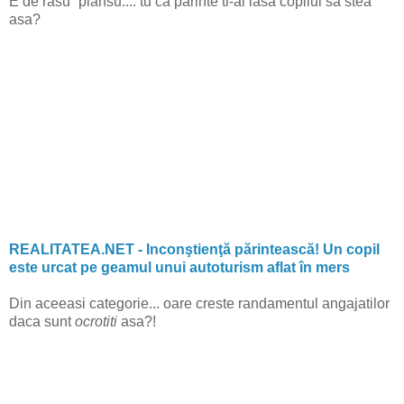
E de rasu` plansu.... tu ca parinte ti-ai lasa copilul sa stea
asa?
REALITATEA.NET - Inconştienţă părintească! Un copil
este urcat pe geamul unui autoturism aflat în mers
Din aceeasi categorie... oare creste randamentul angajatilor
daca sunt
ocrotiti
asa?!