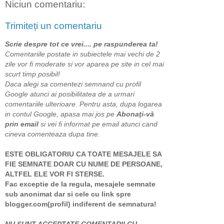
Niciun comentariu:
Trimiteți un comentariu
Scrie despre tot ce vrei.... pe raspunderea ta!
Comentariile postate in subiectele mai vechi de 2
zile vor fi moderate si vor aparea pe site in cel mai
scurt timp posibil!
Daca alegi sa comentezi semnand cu profil
Google atunci ai posibilitatea de a urmari
comentariile ulterioare. Pentru asta, dupa logarea
in contul Google, apasa mai jos pe
Abonaţi-vă
prin email
si vei fi informat pe email atunci cand
cineva comenteaza dupa tine.
ESTE OBLIGATORIU CA TOATE MESAJELE SA
FIE SEMNATE DOAR CU NUME DE PERSOANE,
ALTFEL ELE VOR FI STERSE.
Fac exceptie de la regula, mesajele semnate
sub anonimat dar si cele cu link spre
blogger.com(profil) indiferent de semnatura!
NU SUNT ACCEPTATE COMENTARII CU