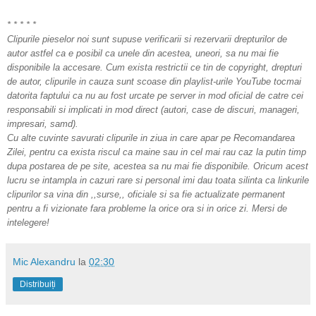
* * * * *
Clipurile pieselor noi sunt supuse verificarii si rezervarii drepturilor de
autor astfel ca e posibil ca unele din acestea, uneori, sa nu mai fie
disponibile la accesare. Cum exista restrictii ce tin de copyright, drepturi
de autor, clipurile in cauza sunt scoase din playlist-urile YouTube tocmai
datorita faptului ca nu au fost urcate pe server in mod oficial de catre cei
responsabili si implicati in mod direct (autori, case de discuri, manageri,
impresari, samd).
Cu alte cuvinte savurati clipurile in ziua in care apar pe Recomandarea
Zilei, pentru ca exista riscul ca maine sau in cel mai rau caz la putin timp
dupa postarea de pe site, acestea sa nu mai fie disponibile. Oricum acest
lucru se intampla in cazuri rare si personal imi dau toata silinta ca linkurile
clipurilor sa vina din ,,surse,, oficiale si sa fie actualizate permanent
pentru a fi vizionate fara probleme la orice ora si in orice zi. Mersi de
intelegere!
Mic Alexandru
la
02:30
Distribuiți