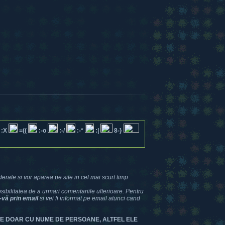
:X
=((
:-o
:-/
:-*
:|
8-}
erate si vor aparea pe site in cel mai scurt timp
bilitatea de a urmari comentariile ulterioare. Pentru
-vă prin email
si vei fi informat pe email atunci cand
TE DOAR CU NUME DE PERSOANE, ALTFEL ELE