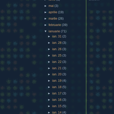
►
mai
(3)
►
aprilie
(19)
►
martie
(26)
►
februarie
(39)
▼
ianuarie
(71)
►
ian. 31
(2)
►
ian. 28
(3)
►
ian. 26
(3)
►
ian. 25
(3)
►
ian. 22
(3)
►
ian. 21
(3)
►
ian. 20
(3)
►
ian. 19
(4)
►
ian. 18
(5)
►
ian. 17
(3)
►
ian. 16
(3)
►
ian. 15
(5)
►
ian. 14
(4)