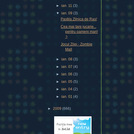
►
ian. 11
(3)
▼
ian. 09
(3)
Pastila Zilnica de Ras!
Cea mai tare jucarie...
pentru oameni mari!
:)
Jocul Zilei - Zombie
Mall
►
ian. 08
(3)
►
ian. 07
(4)
►
ian. 06
(3)
►
ian. 05
(5)
►
ian. 04
(2)
►
ian. 01
(4)
►
2009
(666)