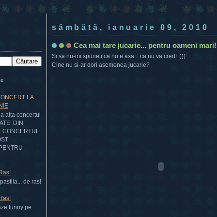
sâmbătă, ianuarie 09, 2010
Cea mai tare jucarie... pentru oameni mari! 
Si sa nu-mi spuneti ca nu e asa... ca nu va cred! :)))
Cine nu si-ar dori asemenea jucarie?
te
CONCERT LA
NIE
 alta concertul
DATE: DIN
E CONCERTUL
OST
PENTRU
 Ras!
astila... de ras!
 Ras!
aze funny pe