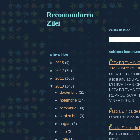
Recomandarea
Zilei
cauta in blog
subiecte importan
arhivă blog
LEPA BRENA IN 
►
2015
(9)
TIMISOARA 29 IU
►
2012
(29)
UPDATE: Pana una
►
2011
(200)
a fost anulat! UP
MOTIVE TEHNIC
▼
2010
(248)
LEPA BRENA A F
►
decembrie
(21)
REPROGRAMAT 
►
noiembrie
(27)
VINERI 29 IUNI...
►
octombrie
(33)
Pastila Zilnica de
►
septembrie
(3)
O noua zi, o noua p
►
august
(2)
Pastila Zilnica de
►
iulie
(3)
Fara comentarii, f
alese....
►
iunie
(1)