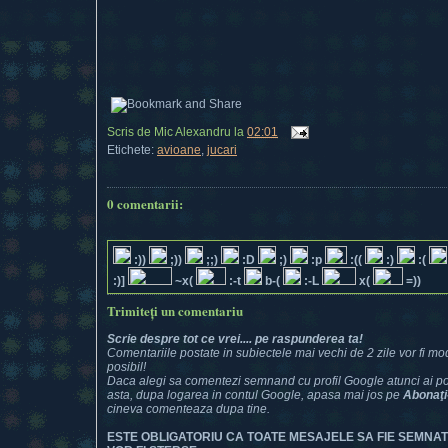
Scris de
Mic Alexandru
la
02:01
Etichete:
avioane
,
jucari
0 comentarii:
:))
;))
;;)
:D
;)
:p
:((
:)
:(
:)]
~x(
:-t
b-(
:-L
x(
=))
Trimiteți un comentariu
Scrie despre tot ce vrei.... pe raspunderea ta!
Comentariile postate in subiectele mai vechi de 2 zile vor fi mod
posibil!
Daca alegi sa comentezi semnand cu profil Google atunci ai posi
asta, dupa logarea in contul Google, apasa mai jos pe
Abonaţi
cineva comenteaza dupa tine.
ESTE OBLIGATORIU CA TOATE MESAJELE SA FIE SEMNA