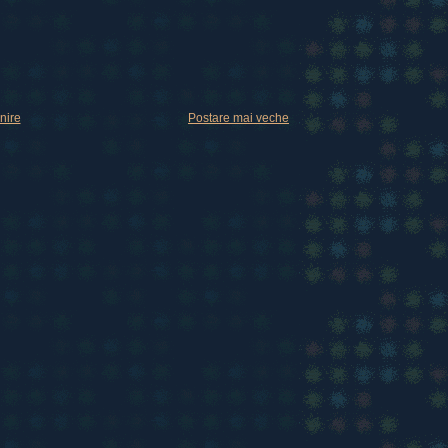
nire
Postare mai veche