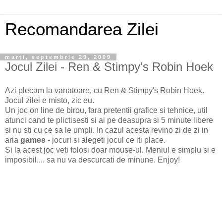
Recomandarea Zilei
marți, septembrie 29, 2009
Jocul Zilei - Ren & Stimpy's Robin Hoek
Azi plecam la vanatoare, cu Ren & Stimpy's Robin Hoek.
Jocul zilei e misto, zic eu.
Un joc on line de birou, fara pretentii grafice si tehnice, util
atunci cand te plictisesti si ai pe deasupra si 5 minute libere
si nu sti cu ce sa le umpli. In cazul acesta revino zi de zi in
aria
games
- jocuri si alegeti jocul ce iti place.
Si la acest joc veti folosi doar mouse-ul. Meniul e simplu si e
imposibil....
sa nu va descurcati de minune. Enjoy!