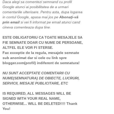
Daca alegi sa comentezi semnand cu profil
Google atunci ai posibilitatea de a urmari
comentariile ulterioare. Pentru asta, dupa logarea
in contul Google, apasa mai jos pe
Abonaţi-vă
prin email
si vei fi informat pe email atunci cand
cineva comenteaza dupa tine.
ESTE OBLIGATORIU CA TOATE MESAJELE SA
FIE SEMNATE DOAR CU NUME DE PERSOANE,
ALTFEL ELE VOR FI STERSE.
Fac exceptie de la regula, mesajele semnate
sub anonimat dar si cele cu link spre
blogger.com(profil) indiferent de semnatura!
NU SUNT ACCEPTATE COMENTARII CU
NUME(SEMNATURA) DE OBIECTE, LUCRURI,
SERVICII, MESAJE PUBLICITARE, ETC
IS REQUIRED, ALL MESSAGES WILL BE
SIGNED WITH YOUR REAL NAME,
OTHERWISE... WILL BE DELETED!!!! Thank
You!