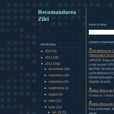
Recomandarea
Zilei
cauta in blog
subiecte importan
arhivă blog
LEPA BRENA IN 
►
2015
(9)
TIMISOARA 29 IU
►
2012
(29)
UPDATE: Pana una
▼
2011
(200)
a fost anulat! UP
MOTIVE TEHNIC
►
decembrie
(25)
LEPA BRENA A F
►
noiembrie
(18)
REPROGRAMAT 
►
octombrie
(24)
VINERI 29 IUNI...
►
septembrie
(1)
Pastila Zilnica de
►
august
(4)
O noua zi, o noua p
►
iulie
(12)
Pastila Zilnica de
▼
iunie
(23)
Fara comentarii, f
►
iun. 28
(5)
alese....