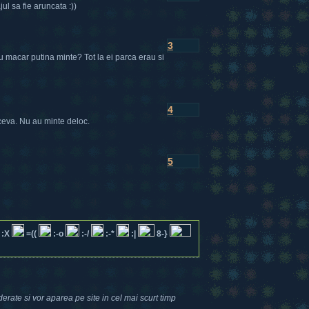
l sa fie aruncata :))
3
 macar putina minte? Tot la ei parca erau si
4
ceva. Nu au minte deloc.
5
:X
=((
:-o
:-/
:-*
:|
8-}
erate si vor aparea pe site in cel mai scurt timp