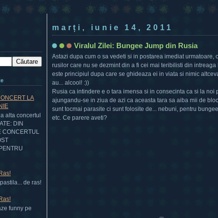
marți, iunie 14, 2011
Viralul Zilei: Bungee Jump din Rusia
Astazi dupa cum o sa vedeti si in postarea imediat urmatoare, o
rusilor care nu se dezmint din a fi cei mai teribilisti din intreag
este principiul dupa care se ghideaza ei in viata si nimic altceva
te
au... alcool! :))
Rusia ca intindere e o tara imensa si in consecinta ca si la noi 
CONCERT LA
ajungandu-se in ziua de azi ca aceasta tara sa aiba mii de bl
NIE
sunt tocmai parasite ci sunt folosite de... nebuni, pentru bungee j
 alta concertul
etc. Ce parere aveti?
DATE: DIN
E CONCERTUL
OST
PENTRU
 Ras!
astila... de ras!
 Ras!
aze funny pe