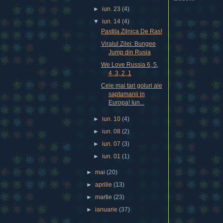
►
iun. 23
(4)
▼
iun. 14
(4)
Pastila Zilnica De Ras!
Viralul Zilei: Bungee
Jump din Rusia
We Love Russia 6, 5,
4, 3, 2, 1
Cele mai tari goluri ale
saptamanii in
Europa! Iun...
►
iun. 10
(4)
►
iun. 08
(2)
►
iun. 07
(3)
►
iun. 01
(1)
►
mai
(20)
►
aprilie
(13)
►
martie
(23)
►
ianuarie
(37)