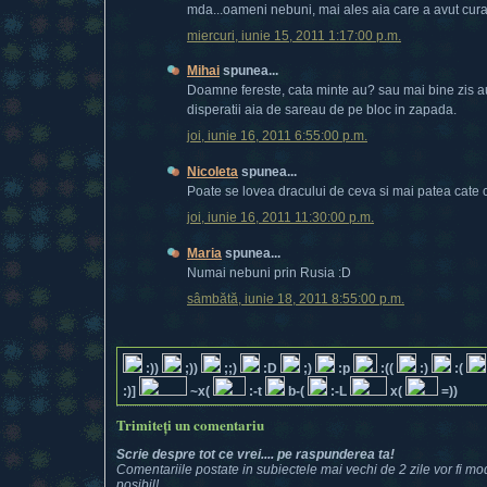
mda...oameni nebuni, mai ales aia care a avut curaju
miercuri, iunie 15, 2011 1:17:00 p.m.
Mihai
spunea...
Doamne fereste, cata minte au? sau mai bine zis au
disperatii aia de sareau de pe bloc in zapada.
joi, iunie 16, 2011 6:55:00 p.m.
Nicoleta
spunea...
Poate se lovea dracului de ceva si mai patea cate 
joi, iunie 16, 2011 11:30:00 p.m.
Maria
spunea...
Numai nebuni prin Rusia :D
sâmbătă, iunie 18, 2011 8:55:00 p.m.
:))
;))
;;)
:D
;)
:p
:((
:)
:(
:)]
~x(
:-t
b-(
:-L
x(
=))
Trimiteți un comentariu
Scrie despre tot ce vrei.... pe raspunderea ta!
Comentariile postate in subiectele mai vechi de 2 zile vor fi mod
posibil!