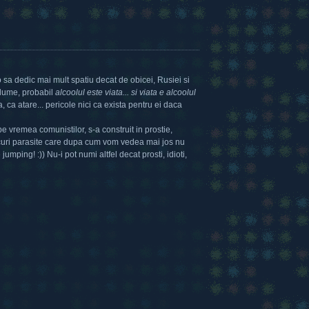
 sa dedic mai mult spatiu decat de obicei, Rusiei si
a lume, probabil
alcoolul este viata... si viata e alcoolul
, ca atare... pericole nici ca exista pentru ei daca
pe vremea comunistilor, s-a construit in prostie,
ocuri parasite care dupa cum vom vedea mai jos nu
umping! :)) Nu-i pot numi altfel decat prosti, idioti,