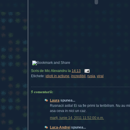
Scris de
Mic Alexandru
la
14:13
Etichete:
idioti in actiune
,
incredibil
,
rusia
,
viral
5 comentarii:
Laura
spunea...
Rusnacii astia! Ei sa fie primi la teribilism. Nu au m
asa ceva in nici un caz.
marți, iunie 14, 2011 11:52:00 p.m.
Luca-Andrei
spunea...