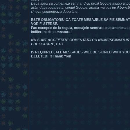
Daca alegi sa comentezi semnand cu profil Google atunci ai posi
asta, dupa logarea in contul Google, apasa mai jos pe
Abonaţi
cineva comenteaza dupa tine.
ESTE OBLIGATORIU CA TOATE MESAJELE SA FIE SEMNA
VOR FI STERSE.
Fac exceptie de la regula, mesajele semnate sub anonimat dar
indiferent de semnatura!
NU SUNT ACCEPTATE COMENTARII CU NUME(SEMNATURA) 
PUBLICITARE, ETC
IS REQUIRED, ALL MESSAGES WILL BE SIGNED WITH YOU
DELETED!!!! Thank You!