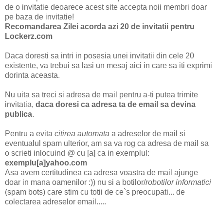
de o invitatie deoarece acest site accepta noii membri doar
pe baza de invitatie!
Recomandarea Zilei acorda azi 20 de invitatii pentru
Lockerz.com
Daca doresti sa intri in posesia unei invitatii din cele 20
existente, va trebui sa lasi un mesaj aici in care sa iti exprimi
dorinta aceasta.
Nu uita sa treci si adresa de mail pentru a-ti putea trimite
invitatia,
daca doresi ca adresa ta de email sa devina
publica
.
Pentru a evita
citirea automata
a adreselor de mail si
eventualul spam ulterior, am sa va rog ca adresa de mail sa
o scrieti inlocuind
@
cu [a] ca in exemplul:
exemplu[a]yahoo.com
Asa avem certitudinea ca adresa voastra de mail ajunge
doar in mana oamenilor :)) nu si a botilor/
robotilor informatici
(spam bots) care stim cu totii de ce`s preocupati... de
colectarea adreselor email.....