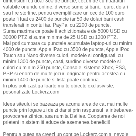
dimensiuni cu doar 300 de puncte, cecuri de cumparaturi
valabile oriunde online, diverse sume si bani... euro, dolari
sau lire sterline, pentru exemplificare un cec de 100 euro
poate fi luat cu 2400 de puncte iar 50 de dolari bani cash
transferati in contul tau PayPal cu 2200 de puncte.
Suma maxima ce poate fi achizitionata e de 5000 USD cu
30000 PTZ si suma minima de 25 USD cu 1200 PTZ.
Mai poti cumpara cu punctele acumulate laptop-uri cu minim
4000 de puncte, Apple iPad cu 3500 de puncte, Apple iPod
Touch sau Nano diverse culori, modele si configuratii cu
minim 1300 de puncte, casti, surdine diverse modele si
culori cu minim 250 puncte, Console, sisteme Xbox, PS3,
PSP si enorm de multe jocuri originale pentru acestea cu
minim 1400 de puncte si lista poate continua.
In plus poti castiga foarte multe obiecte exclusiviste,
pesonalizate Lockerz.com
Ideea siteului se bazeaza pe acumularea de cat mai multe
puncte prin logare zi de zi dar si prin raspunsul la intrebarea-
provocarea zilnica, asa numita Dailies. Cooptarea de noi
prieteni in sistem iti aduce de asemenea beneficii!
Pentru a putea sa creezi un cont pe Lockerz.com ai nevoie