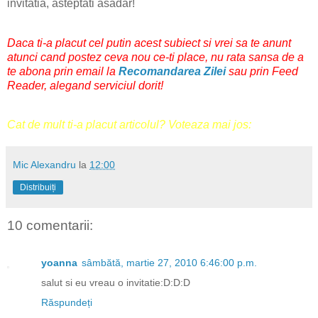
invitatia, asteptati asadar!
Daca ti-a placut cel putin acest subiect si vrei sa te anunt
atunci cand postez ceva nou ce-ti place, nu rata sansa
de a
te abona prin email
la
Recomandarea Zilei
sau prin
Feed
Reader
, alegand serviciul dorit!
Cat de mult ti-a placut articolul? Voteaza mai jos:
Mic Alexandru
la
12:00
Distribuiți
10 comentarii:
yoanna
sâmbătă, martie 27, 2010 6:46:00 p.m.
salut si eu vreau o invitatie:D:D:D
Răspundeți