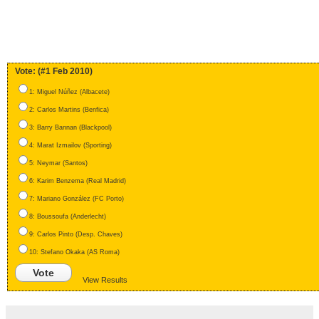
Vote: (#1 Feb 2010)
1: Miguel Núñez (Albacete)
2: Carlos Martins (Benfica)
3: Barry Bannan (Blackpool)
4: Marat Izmailov (Sporting)
5: Neymar (Santos)
6: Karim Benzema (Real Madrid)
7: Mariano González (FC Porto)
8: Boussoufa (Anderlecht)
9: Carlos Pinto (Desp. Chaves)
10: Stefano Okaka (AS Roma)
Vote
View Results