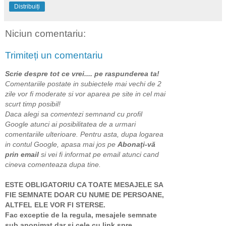
Distribuiți
Niciun comentariu:
Trimiteți un comentariu
Scrie despre tot ce vrei.... pe raspunderea ta!
Comentariile postate in subiectele mai vechi de 2
zile vor fi moderate si vor aparea pe site in cel mai
scurt timp posibil!
Daca alegi sa comentezi semnand cu profil
Google atunci ai posibilitatea de a urmari
comentariile ulterioare. Pentru asta, dupa logarea
in contul Google, apasa mai jos pe
Abonaţi-vă
prin email
si vei fi informat pe email atunci cand
cineva comenteaza dupa tine.
ESTE OBLIGATORIU CA TOATE MESAJELE SA
FIE SEMNATE DOAR CU NUME DE PERSOANE,
ALTFEL ELE VOR FI STERSE.
Fac exceptie de la regula, mesajele semnate
sub anonimat dar si cele cu link spre