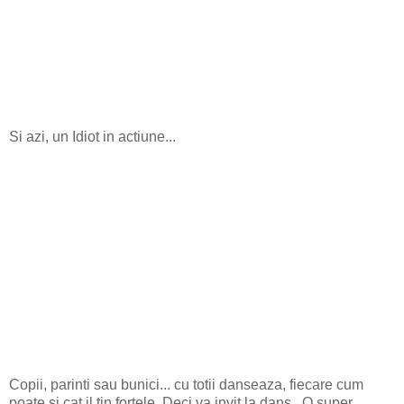
Si azi, un Idiot in actiune...
Copii, parinti sau bunici... cu totii danseaza, fiecare cum
poate si cat il tin fortele. Deci va invit la dans.. O super