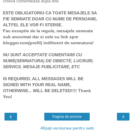
cineva comenteaza dupa tine.
ESTE OBLIGATORIU CA TOATE MESAJELE SA
FIE SEMNATE DOAR CU NUME DE PERSOANE,
ALTFEL ELE VOR FI STERSE.
Fac exceptie de la regula, mesajele semnate
sub anonimat dar si cele cu link spre
blogger.com(profil) indiferent de semnatura!
NU SUNT ACCEPTATE COMENTARII CU
NUME(SEMNATURA) DE OBIECTE, LUCRURI,
SERVICII, MESAJE PUBLICITARE, ETC
IS REQUIRED, ALL MESSAGES WILL BE
SIGNED WITH YOUR REAL NAME,
OTHERWISE... WILL BE DELETED!!!! Thank
You!
‹
›
Pagina de pornire
Afișați versiunea pentru web