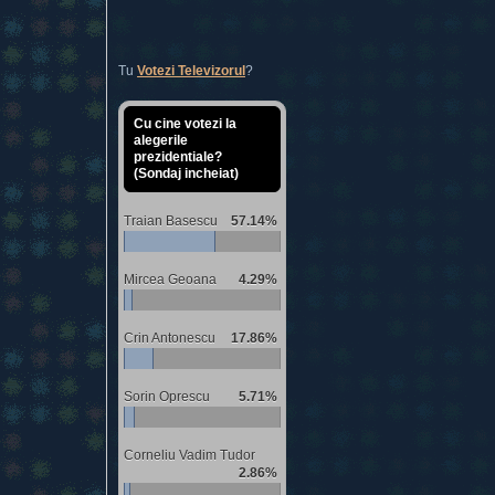
Tu
Votezi Televizorul
?
Cu cine votezi la
alegerile
prezidentiale?
(Sondaj incheiat)
Traian Basescu
57.14%
Mircea Geoana
4.29%
Crin Antonescu
17.86%
Sorin Oprescu
5.71%
Corneliu Vadim Tudor
2.86%