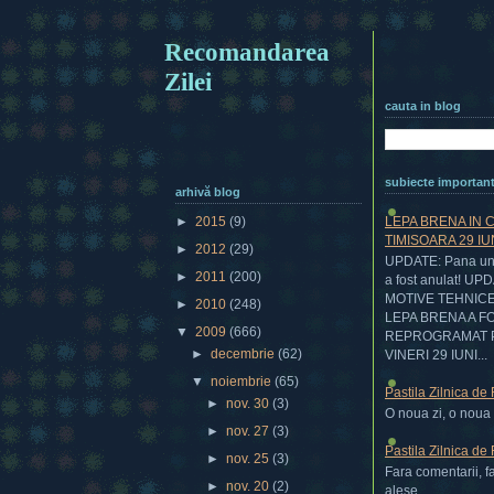
Recomandarea
Zilei
cauta in blog
subiecte importan
arhivă blog
LEPA BRENA IN 
►
2015
(9)
TIMISOARA 29 IU
►
2012
(29)
UPDATE: Pana una
►
2011
(200)
a fost anulat! UP
MOTIVE TEHNIC
►
2010
(248)
LEPA BRENA A F
▼
2009
(666)
REPROGRAMAT 
►
decembrie
(62)
VINERI 29 IUNI...
▼
noiembrie
(65)
Pastila Zilnica de
►
nov. 30
(3)
O noua zi, o noua p
►
nov. 27
(3)
Pastila Zilnica de
►
nov. 25
(3)
Fara comentarii, f
►
nov. 20
(2)
alese....