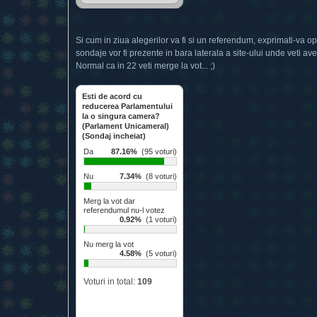
Si cum in ziua alegerilor va fi si un referendum, exprimati-va 
sondaje vor fi prezente in bara laterala a site-ului unde veti av
Normal ca in 22 veti merge la vot... ;)
Esti de acord cu
reducerea Parlamentului
la o singura camera?
(Parlament Unicameral)
(Sondaj incheiat)
Da
87.16%
(95 voturi)
Nu
7.34%
(8 voturi)
Merg la vot dar
referendumul nu-l votez
0.92%
(1 voturi)
Nu merg la vot
4.58%
(5 voturi)
Voturi in total:
109