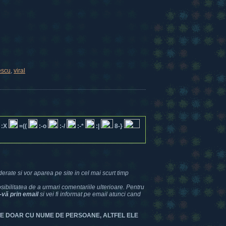
escu
,
viral
:X
=((
:-o
:-/
:-*
:|
8-}
erate si vor aparea pe site in cel mai scurt timp
bilitatea de a urmari comentariile ulterioare. Pentru
-vă prin email
si vei fi informat pe email atunci cand
TE DOAR CU NUME DE PERSOANE, ALTFEL ELE