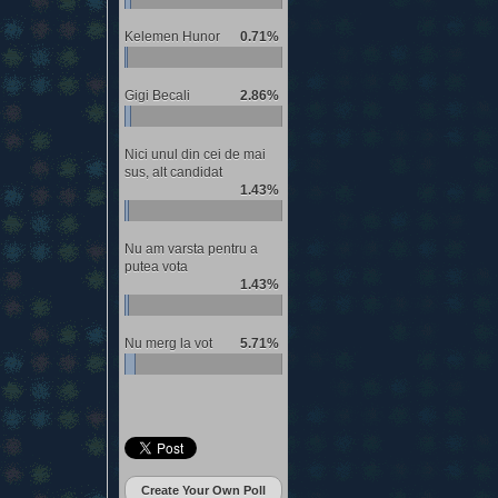
Kelemen Hunor
0.71%
Gigi Becali
2.86%
Nici unul din cei de mai
sus, alt candidat
1.43%
Nu am varsta pentru a
putea vota
1.43%
Nu merg la vot
5.71%
Create Your Own Poll