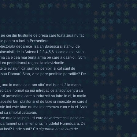
9
 pe cei din trusturile de presa care toata ziua nu fac
e pentru a lovi in
Presedinte
.
lectorala deoarece Traian Basescu si staff-ul de
ncuristii de la Antena1,2,3,4,5,6 si cate o mai vrea
ma ca e cea mai buna arma pe care a gasit-o... Stim
 cu penibilismul regasit la televiziunile
 televiziuni cat sunt de penibili si cat sunt de
 sau Domnu` Stan, vi se pare penibile parodiile? De
 unu la mana ca n-am altu` mai bun si 2 la mana..
cred ca e normal sa ma intrebati ce a facut pentru ca
gurul presedinte care a indraznit sa intre in ei, in mafia
cestei tari, platitor si el de taxe si impozite pe care il
mie imi este bine nu ma intereseaza cum e la ei. Asta
nd cu simplul cetatean.
re aud la tot pasul si care dovedeste ca ii pasa de
parlament ci si in teritoriu, in judetul Hunedoara. De
 au fost? Unde sunt?
Cu siguranta nu tin cura de