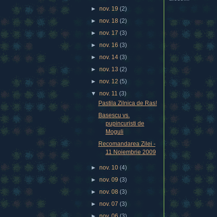
►
nov. 19
(2)
►
nov. 18
(2)
►
nov. 17
(3)
►
nov. 16
(3)
►
nov. 14
(3)
►
nov. 13
(2)
►
nov. 12
(5)
▼
nov. 11
(3)
Pastila Zilnica de Ras!
Basescu vs.
pupincuristi de
Moguli
Recomandarea Zilei -
11 Noiembrie 2009
►
nov. 10
(4)
►
nov. 09
(3)
►
nov. 08
(3)
►
nov. 07
(3)
►
nov. 06
(3)