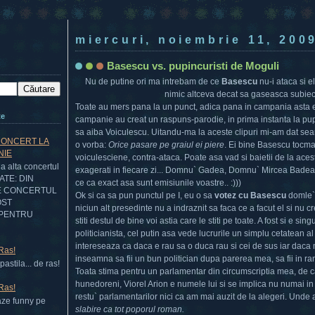
miercuri, noiembrie 11, 200
Basescu vs. pupincuristi de Moguli
Nu de putine ori ma intrebam de ce
Basescu
nu-i ataca si el
nimic altceva decat sa gaseasca subiect
Toate au mers pana la un punct, adica pana in campania asta e
te
campanie au creat un raspuns-parodie, in prima instanta la pupi
sa aiba Voiculescu. Uitandu-ma la aceste clipuri mi-am dat sea
CONCERT LA
o vorba:
Orice pasare pe graiul ei piere
. Ei bine Basescu tocmai
NIE
voiculesciene, contra-ataca. Poate asa vad si baietii de la aceste
 alta concertul
exagerati in fiecare zi... Domnu` Gadea, Domnu` Mircea Badea
DATE: DIN
ce ca exact asa sunt emisiunile voastre.. :)))
E CONCERTUL
Ok si ca sa pun punctul pe I, eu o sa
votez cu Basescu
domle`,
OST
niciun alt presedinte nu a indraznit sa faca ce a facut el si nu 
PENTRU
stiti destul de bine voi astia care le stiti pe toate. A fost si e sin
politicianista, cel putin asa vede lucrurile un simplu cetatean al a
intereseaza ca daca e rau sa o duca rau si cei de sus iar daca 
 Ras!
inseamna sa fii un bun politician dupa parerea mea, sa fii in ra
astila... de ras!
Toata stima pentru un parlamentar din circumscriptia mea, de ca
hunedoreni, Viorel Arion e numele lui si se implica nu numai in 
 Ras!
restu` parlamentarilor nici ca am mai auzit de la alegeri. Unde
aze funny pe
slabire ca tot poporul roman.