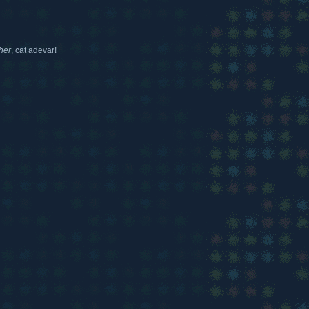
her
, cat adevar!