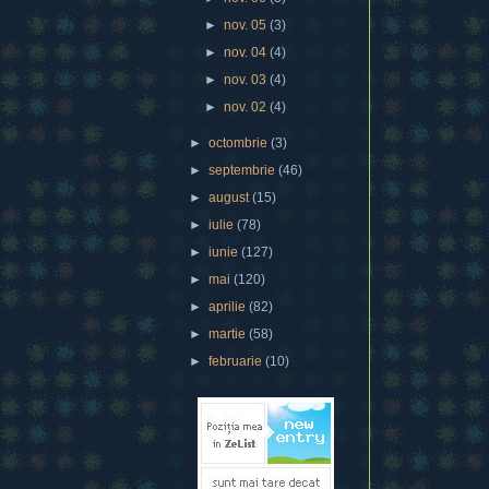
►
nov. 05
(3)
►
nov. 04
(4)
►
nov. 03
(4)
►
nov. 02
(4)
►
octombrie
(3)
►
septembrie
(46)
►
august
(15)
►
iulie
(78)
►
iunie
(127)
►
mai
(120)
►
aprilie
(82)
►
martie
(58)
►
februarie
(10)