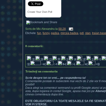
Create Your Own Poll
Scris de
Mic Alexandru
la
00:28
Etichete:
fun
,
funny
,
gadea
,
mircea badea
,
pdl
,
stan
,
traian bas
0 comentarii:
:))
;))
;;)
:D
;)
:p
:((
:)
:(
:)]
~x(
:-t
b-(
:-L
x(
=))
Trimiteți un comentariu
Scrie despre tot ce vrei.... pe raspunderea ta!
Comentariile postate in subiectele mai vechi de 2 zile vor fi mod
posibil!
Daca alegi sa comentezi semnand cu profil Google atunci ai posi
asta, dupa logarea in contul Google, apasa mai jos pe
Abonaţi
cineva comenteaza dupa tine.
ESTE OBLIGATORIU CA TOATE MESAJELE SA FIE SEMNA
VOR FI STERSE.