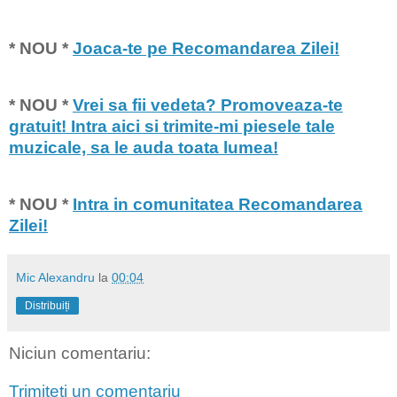
* NOU *
Joaca-te pe Recomandarea Zilei!
* NOU *
Vrei sa fii vedeta? Promoveaza-te
gratuit! Intra aici si trimite-mi piesele tale
muzicale, sa le auda toata lumea!
* NOU *
Intra in comunitatea Recomandarea
Zilei!
Mic Alexandru
la
00:04
Distribuiți
Niciun comentariu:
Trimiteți un comentariu