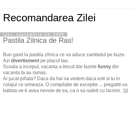
Recomandarea Zilei
luni, septembrie 14, 2009
Pastila Zilnica de Ras!
Bun gasit la pastila zilnica ce va aduce zambetul pe buze.
Azi
divertisment
pe placul tau.
Scoala a inceput, vacanta a trecut dar fazele
funny
din
vacanta ta au ramas.
Ai jucat piñata? Daca da hai sa vedem daca esti si tu in
colajul ce urmeaza. O compilatie de exceptie ... pregatiti-va
batista ve-ti avea nevoie de ea, ca o sa radeti cu lacrimi. :)))