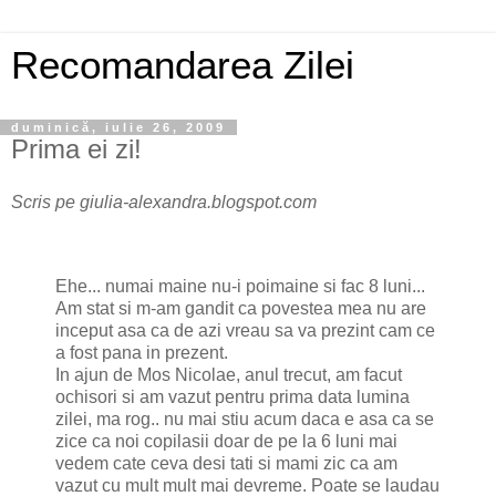
Recomandarea Zilei
duminică, iulie 26, 2009
Prima ei zi!
Scris pe giulia-alexandra.blogspot.com
Ehe... numai maine nu-i poimaine si fac 8 luni...
Am stat si m-am gandit ca povestea mea nu are
inceput asa ca de azi vreau sa va prezint cam ce
a fost pana in prezent.
In ajun de Mos Nicolae, anul trecut, am facut
ochisori si am vazut pentru prima data lumina
zilei, ma rog.. nu mai stiu acum daca e asa ca se
zice ca noi copilasii doar de pe la 6 luni mai
vedem cate ceva desi tati si mami zic ca am
vazut cu mult mult mai devreme. Poate se laudau