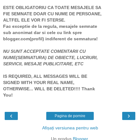
ESTE OBLIGATORIU CA TOATE MESAJELE SA
FIE SEMNATE DOAR CU NUME DE PERSOANE,
ALTFEL ELE VOR FI STERSE.
Fac exceptie de la regula, mesajele semnate
sub anonimat dar si cele cu link spre
blogger.com(profil) indiferent de semnatura!
NU SUNT ACCEPTATE COMENTARII CU
NUME(SEMNATURA) DE OBIECTE, LUCRURI,
SERVICII, MESAJE PUBLICITARE, ETC
IS REQUIRED, ALL MESSAGES WILL BE
SIGNED WITH YOUR REAL NAME,
OTHERWISE... WILL BE DELETED!!!! Thank
You!
‹
›
Pagina de pornire
Afișați versiunea pentru web
Un produs
Blogger
.