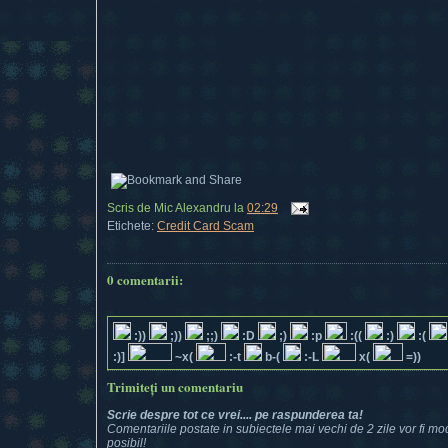
Scris de
Mic Alexandru
la
02:29
Etichete:
Credit Card Scam
0 comentarii:
:))
;))
;;)
:D
;)
:p
:((
:)
:(
:)]
~x(
:-t
b-(
:-L
x(
=))
Trimiteți un comentariu
Scrie despre tot ce vrei.... pe raspunderea ta!
Comentariile postate in subiectele mai vechi de 2 zile vor fi mod
posibil!