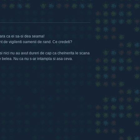
 fara ca ei sa-si dea seama!
unt de vigilenti oamenii de rand. Ce credeti?
i nici nu au avut dureri de cap ca chelnerita le scana
e belea. Nu ca nu s-ar intampla si asa ceva.