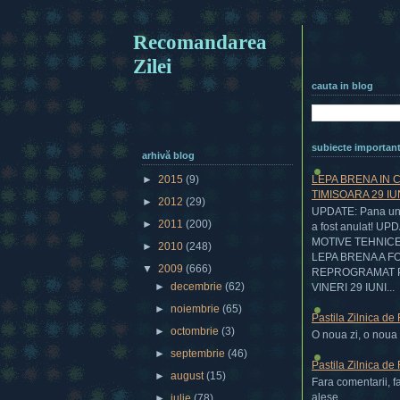
Recomandarea
Zilei
cauta in blog
subiecte importan
arhivă blog
LEPA BRENA IN 
►
2015
(9)
TIMISOARA 29 IU
►
2012
(29)
UPDATE: Pana una
►
2011
(200)
a fost anulat! UP
MOTIVE TEHNIC
►
2010
(248)
LEPA BRENA A F
▼
2009
(666)
REPROGRAMAT 
►
decembrie
(62)
VINERI 29 IUNI...
►
noiembrie
(65)
Pastila Zilnica de
►
octombrie
(3)
O noua zi, o noua p
►
septembrie
(46)
Pastila Zilnica de
►
august
(15)
Fara comentarii, f
alese....
►
iulie
(78)