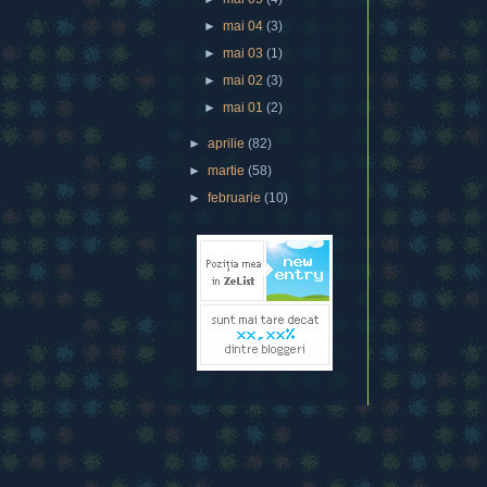
►
mai 04
(3)
►
mai 03
(1)
►
mai 02
(3)
►
mai 01
(2)
►
aprilie
(82)
►
martie
(58)
►
februarie
(10)