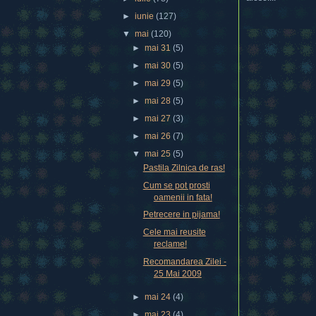
►
iunie
(127)
▼
mai
(120)
►
mai 31
(5)
►
mai 30
(5)
►
mai 29
(5)
►
mai 28
(5)
►
mai 27
(3)
►
mai 26
(7)
▼
mai 25
(5)
Pastila Zilnica de ras!
Cum se pot prosti
oamenii in fata!
Petrecere in pijama!
Cele mai reusite
reclame!
Recomandarea Zilei -
25 Mai 2009
►
mai 24
(4)
►
mai 23
(4)