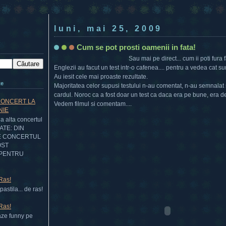
luni, mai 25, 2009
Cum se pot prosti oamenii in fata!
Sau mai pe direct... cum ii poti fura
Englezii au facut un test intr-o cafenea.... pentru a vedea cat s
Au iesit cele mai proaste rezultate.
te
Majoritatea celor supusi testului n-au comentat, n-au semnalat s
cardul. Noroc ca a fost doar un test ca daca era pe bune, era d
CONCERT LA
Vedem filmul si comentam....
NIE
 alta concertul
DATE: DIN
E CONCERTUL
OST
PENTRU
 Ras!
astila... de ras!
 Ras!
aze funny pe