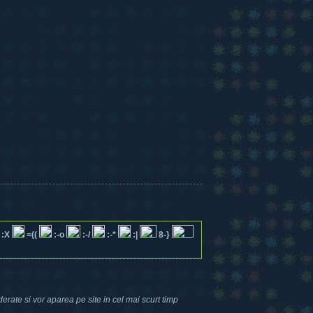
:X
=((
:-o
:-/
:-*
:|
8-}
erate si vor aparea pe site in cel mai scurt timp