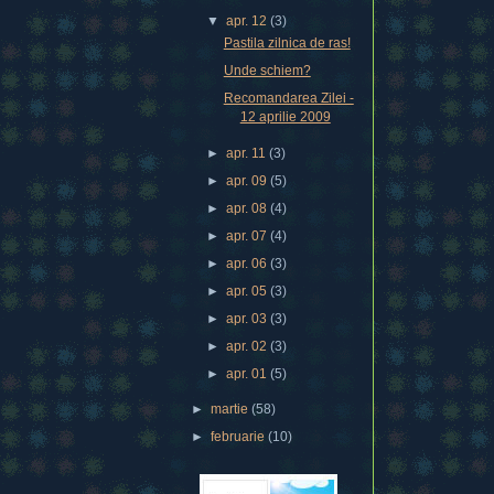
▼
apr. 12
(3)
Pastila zilnica de ras!
Unde schiem?
Recomandarea Zilei -
12 aprilie 2009
►
apr. 11
(3)
►
apr. 09
(5)
►
apr. 08
(4)
►
apr. 07
(4)
►
apr. 06
(3)
►
apr. 05
(3)
►
apr. 03
(3)
►
apr. 02
(3)
►
apr. 01
(5)
►
martie
(58)
►
februarie
(10)