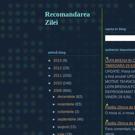
Recomandarea
Zilei
cauta in blog
subiecte importan
arhivă blog
LEPA BRENA IN 
►
2015
(9)
TIMISOARA 29 IU
►
2012
(29)
UPDATE: Pana una
►
2011
(200)
a fost anulat! UP
MOTIVE TEHNIC
►
2010
(248)
LEPA BRENA A F
▼
2009
(666)
REPROGRAMAT 
►
decembrie
(62)
VINERI 29 IUNI...
►
noiembrie
(65)
Pastila Zilnica de
►
octombrie
(3)
O noua zi, o noua p
►
septembrie
(46)
Pastila Zilnica de
►
august
(15)
Fara comentarii, f
alese....
►
iulie
(78)