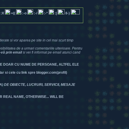
:X
=((
:-o
:-/
:-*
:|
8-}
erate si vor aparea pe site in cel mai scurt timp
bilitatea de a urmari comentariile ulterioare. Pentru
-vă prin email
si vei fi informat pe email atunci cand
TE DOAR CU NUME DE PERSOANE, ALTFEL ELE
 si cele cu link spre blogger.com(profil)
DE OBIECTE, LUCRURI, SERVICII, MESAJE
R REAL NAME, OTHERWISE... WILL BE