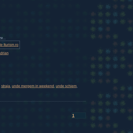
e...
drian
,
straja
,
unde mergem in weekend
,
unde schiem
,
1