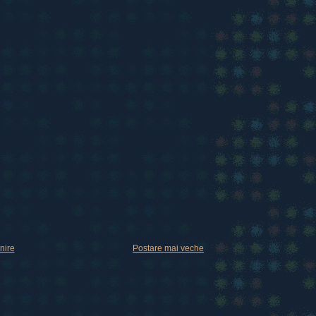
nire
Postare mai veche