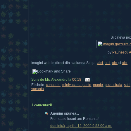
Si cateva poz
by
Paunescu A
Imagini web in direct din statiunea Straja,
aici
,
aici
,
aici
si
aici
.
Scris de
Mic Alexandru
la
00:18
Etichete:
concediu
,
minivacanta paste
,
munte
,
poze straja
,
schi
vacanta
1 comentarii:
Anonim spunea...
Frumoase locuri are Romania!
duminică, aprilie 12, 2009 9:58:00 a.m.