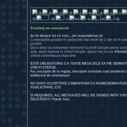
:))
;))
;;)
:D
;)
:p
:((
:)
:(
:)]
~x(
:-t
b-(
:-L
x(
=))
Trimiteți un comentariu
Scrie despre tot ce vrei.... pe raspunderea ta!
Comentariile postate in subiectele mai vechi de 2 zile vor fi mod
posibil!
Daca alegi sa comentezi semnand cu profil Google atunci ai posi
asta, dupa logarea in contul Google, apasa mai jos pe
Abonaţi
cineva comenteaza dupa tine.
ESTE OBLIGATORIU CA TOATE MESAJELE SA FIE SEMNA
VOR FI STERSE.
Fac exceptie de la regula, mesajele semnate sub anonimat dar
indiferent de semnatura!
NU SUNT ACCEPTATE COMENTARII CU NUME(SEMNATURA) 
PUBLICITARE, ETC
IS REQUIRED, ALL MESSAGES WILL BE SIGNED WITH YOU
DELETED!!!! Thank You!