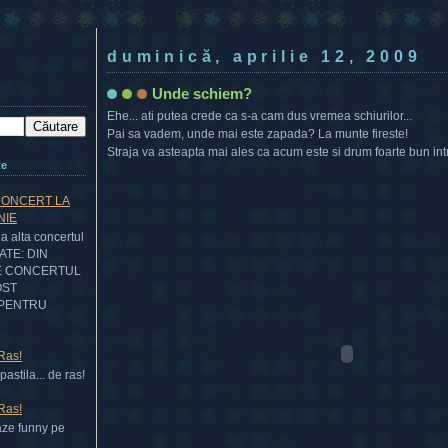
duminică, aprilie 12, 2009
Unde schiem?
Ehe... ati putea crede ca s-a cam dus vremea schiurilor...
Pai sa vadem, unde mai este zapada? La munte fireste!
Straja va asteapta mai ales ca acum este si drum foarte bun in
te
CONCERT LA
NIE
 alta concertul
DATE: DIN
E CONCERTUL
OST
PENTRU
 Ras!
astila... de ras!
 Ras!
aze funny pe